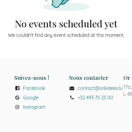
No events scheduled yet
We couldn't find any event scheduled at this moment.
Suivez-nous !
Nous contacter
Or 
17a,
Facebook
contact@orkidees.lu
L-8
Google
+32 493 75 23 00
Instagr
a
m